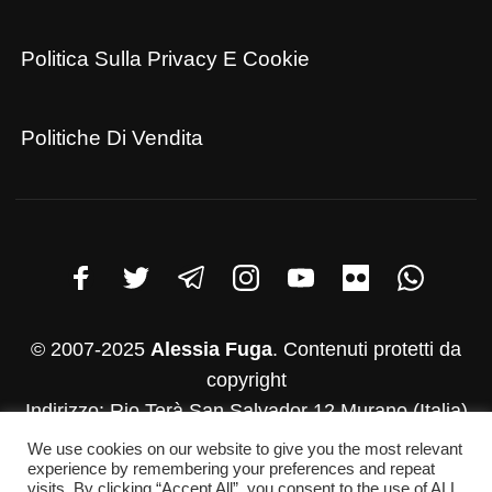
Politica Sulla Privacy E Cookie
Politiche Di Vendita
© 2007-2025
Alessia Fuga
. Contenuti protetti da
copyright
Indirizzo: Rio Terà San Salvador 12 Murano (Italia)
P.iva: 03782830271
We use cookies on our website to give you the most relevant
experience by remembering your preferences and repeat
Whatsapp:+39 346-952-4500
visits. By clicking “Accept All”, you consent to the use of ALL