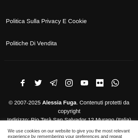
Politica Sulla Privacy E Cookie
Politiche Di Vendita
© 2007-2025
Alessia Fuga
. Contenuti protetti da
copyright
Indirizzo: Rio Terà San Salvador 12 Murano (Italia)
P.iva: 03782830271
We use cookies on our website to give you the most relevant
experience by remembering your preferences and repeat
Whatsapp:+39 346-952-4500