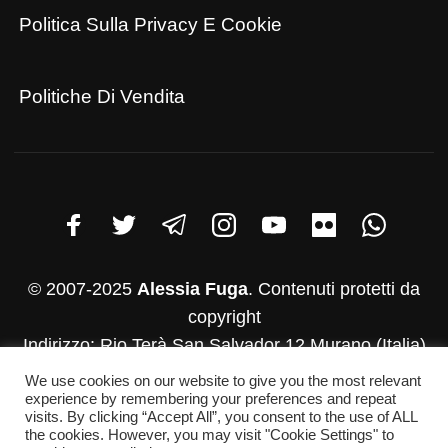
Politica Sulla Privacy E Cookie
Politiche Di Vendita
© 2007-2025
Alessia Fuga
. Contenuti protetti da
copyright
Indirizzo: Rio Terà San Salvador 12 Murano (Italia)
P.iva: 03782830271
We use cookies on our website to give you the most relevant
Whatsapp:+39 346-952-4500
experience by remembering your preferences and repeat
visits. By clicking “Accept All”, you consent to the use of ALL
E-mail: info@alessiafuga.com
the cookies. However, you may visit "Cookie Settings" to