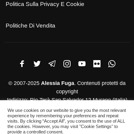
Politica Sulla Privacy E Cookie
Politiche Di Vendita
© 2007-2025
Alessia Fuga
. Contenuti protetti da
copyright
Indirizzo: Rio Terà San Salvador 12 Murano (Italia)
P.iva: 03782830271
We use cookies on our website to give you the most relevant
experience by remembering your preferences and repeat
Whatsapp:+39 346-952-4500
visits. By clicking “Accept All”, you consent to the use of ALL
E-mail: info@alessiafuga.com
the cookies. However, you may visit "Cookie Settings" to
provide a controlled consent.