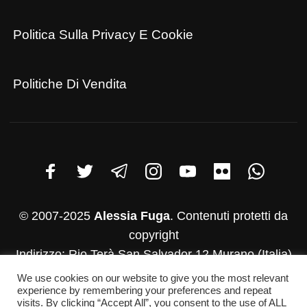
Politica Sulla Privacy E Cookie
Politiche Di Vendita
© 2007-2025
Alessia Fuga
. Contenuti protetti da
copyright
Indirizzo: Rio Terà San Salvador 12 Murano (Italia)
P.iva: 03782830271
We use cookies on our website to give you the most relevant
experience by remembering your preferences and repeat
Whatsapp:+39 346-952-4500
visits. By clicking “Accept All”, you consent to the use of ALL