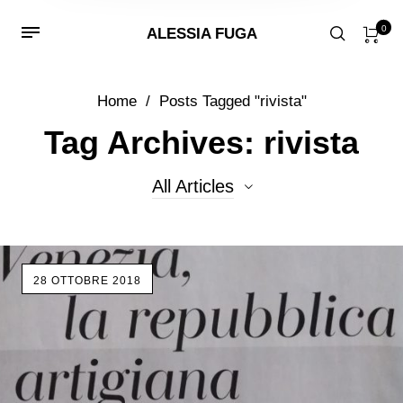
0
ALESSIA FUGA
Home
/
Posts Tagged "rivista"
Tag Archives: rivista
All Articles
All Articles
28 OTTOBRE 2018
Eventi
lavorazione a lume
perla
Senza categoria